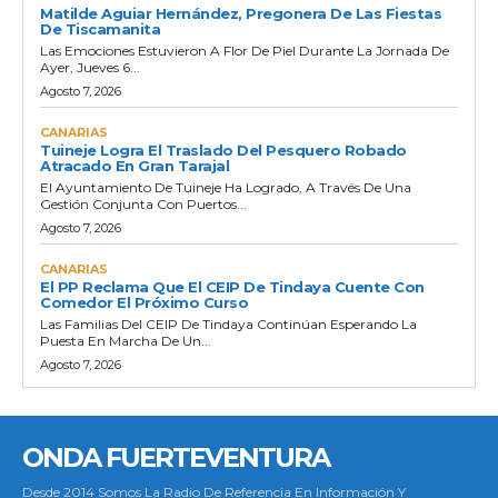
Matilde Aguiar Hernández, Pregonera De Las Fiestas
De Tiscamanita
Las Emociones Estuvieron A Flor De Piel Durante La Jornada De
Ayer, Jueves 6...
Agosto 7, 2026
CANARIAS
Tuineje Logra El Traslado Del Pesquero Robado
Atracado En Gran Tarajal
El Ayuntamiento De Tuineje Ha Logrado, A Través De Una
Gestión Conjunta Con Puertos...
Agosto 7, 2026
CANARIAS
El PP Reclama Que El CEIP De Tindaya Cuente Con
Comedor El Próximo Curso
Las Familias Del CEIP De Tindaya Continúan Esperando La
Puesta En Marcha De Un...
Agosto 7, 2026
ONDA FUERTEVENTURA
Desde 2014 Somos La Radio De Referencia En Información Y