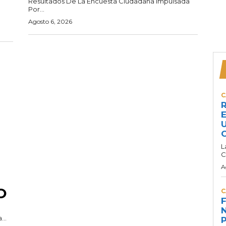
Resultados De La Encuesta Ciudadana Impulsada
Por...
Agosto 6, 2026
C
R
E
U
C
L
C
A
O
C
F
N
..
P