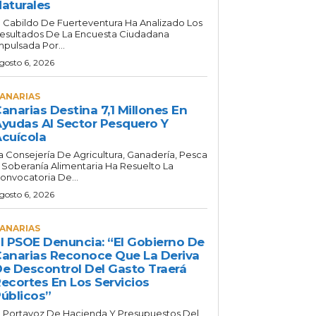
aturales
l Cabildo De Fuerteventura Ha Analizado Los
esultados De La Encuesta Ciudadana
mpulsada Por...
gosto 6, 2026
ANARIAS
anarias Destina 7,1 Millones En
yudas Al Sector Pesquero Y
cuícola
a Consejería De Agricultura, Ganadería, Pesca
 Soberanía Alimentaria Ha Resuelto La
onvocatoria De...
gosto 6, 2026
ANARIAS
l PSOE Denuncia: “El Gobierno De
anarias Reconoce Que La Deriva
e Descontrol Del Gasto Traerá
ecortes En Los Servicios
úblicos”
l Portavoz De Hacienda Y Presupuestos Del