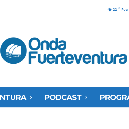
C
22
Puer
ENTURA
PODCAST
PROGR