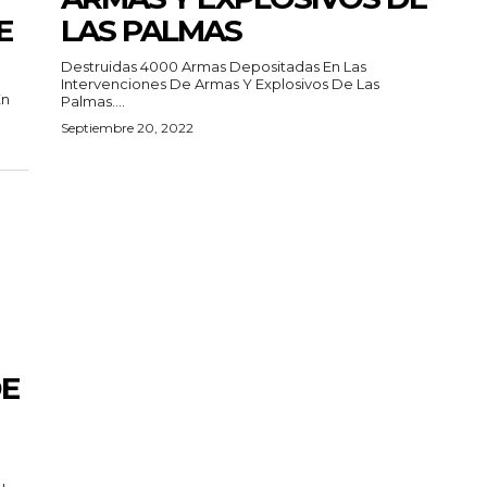
E
LAS PALMAS
Destruidas 4000 Armas Depositadas En Las
Intervenciones De Armas Y Explosivos De Las
En
Palmas....
Septiembre 20, 2022
DE