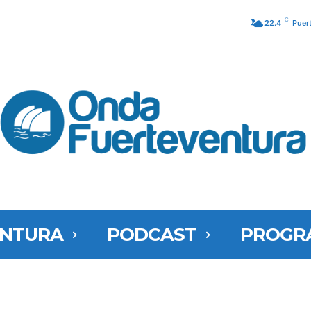
C
22.4
Puer
ENTURA
PODCAST
PROGR