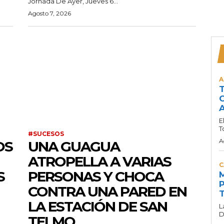
Jornada De Ayer, Jueves 6...
Agosto 7, 2026
A
T
C
A
E
T
#SUCESOS
A
OS
UNA GUAGUA
ATROPELLA A VARIAS
C
S
PERSONAS Y CHOCA
M
P
CONTRA UNA PARED EN
T
LA ESTACIÓN DE SAN
L
D
TELMO