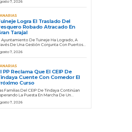
gosto 7, 2026
ANARIAS
uineje Logra El Traslado Del
esquero Robado Atracado En
ran Tarajal
l Ayuntamiento De Tuineje Ha Logrado, A
ravés De Una Gestión Conjunta Con Puertos...
gosto 7, 2026
ANARIAS
l PP Reclama Que El CEIP De
indaya Cuente Con Comedor El
róximo Curso
as Familias Del CEIP De Tindaya Continúan
sperando La Puesta En Marcha De Un...
gosto 7, 2026