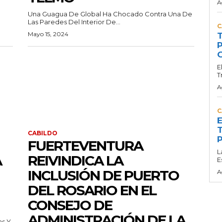
A
Una Guagua De Global Ha Chocado Contra Una De
Las Paredes Del Interior De...
C
Mayo 15, 2024
T
P
G
E
T
A
C
E
T
CABILDO
P
FUERTEVENTURA
L
A
REIVINDICA LA
E
INCLUSIÓN DE PUERTO
A
DEL ROSARIO EN EL
CONSEJO DE
ADMINISTRACIÓN DE LA
as Y