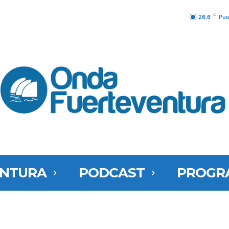
C
26.6
Pue
ENTURA
PODCAST
PROGR