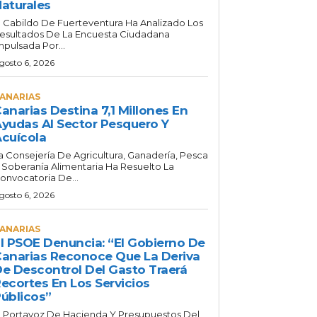
aturales
l Cabildo De Fuerteventura Ha Analizado Los
esultados De La Encuesta Ciudadana
mpulsada Por...
gosto 6, 2026
ANARIAS
anarias Destina 7,1 Millones En
yudas Al Sector Pesquero Y
cuícola
a Consejería De Agricultura, Ganadería, Pesca
 Soberanía Alimentaria Ha Resuelto La
onvocatoria De...
gosto 6, 2026
ANARIAS
l PSOE Denuncia: “El Gobierno De
anarias Reconoce Que La Deriva
e Descontrol Del Gasto Traerá
ecortes En Los Servicios
úblicos”
l Portavoz De Hacienda Y Presupuestos Del