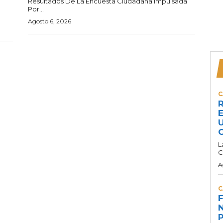
Resultados De La Encuesta Ciudadana Impulsada
Por...
Agosto 6, 2026
C
R
E
U
C
L
C
A
C
F
N
P