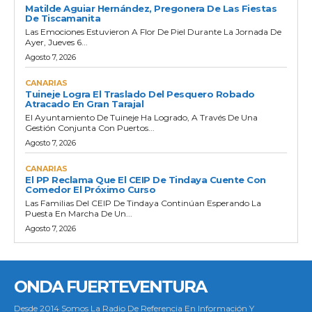
Matilde Aguiar Hernández, Pregonera De Las Fiestas
De Tiscamanita
Las Emociones Estuvieron A Flor De Piel Durante La Jornada De
Ayer, Jueves 6...
Agosto 7, 2026
CANARIAS
Tuineje Logra El Traslado Del Pesquero Robado
Atracado En Gran Tarajal
El Ayuntamiento De Tuineje Ha Logrado, A Través De Una
Gestión Conjunta Con Puertos...
Agosto 7, 2026
CANARIAS
El PP Reclama Que El CEIP De Tindaya Cuente Con
Comedor El Próximo Curso
Las Familias Del CEIP De Tindaya Continúan Esperando La
Puesta En Marcha De Un...
Agosto 7, 2026
ONDA FUERTEVENTURA
Desde 2014 Somos La Radio De Referencia En Información Y