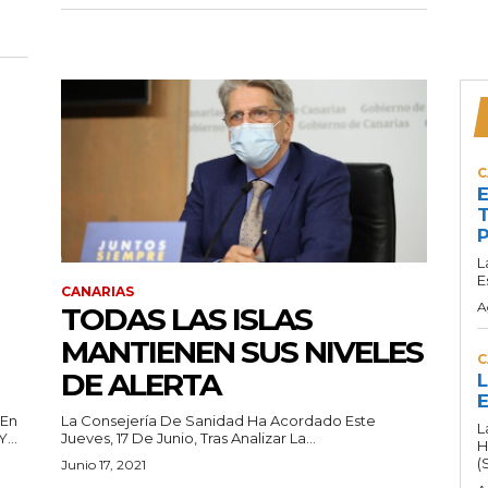
C
E
T
P
L
E
CANARIAS
A
TODAS LAS ISLAS
MANTIENEN SUS NIVELES
C
DE ALERTA
L
E
 En
La Consejería De Sanidad Ha Acordado Este
L
...
Jueves, 17 De Junio, Tras Analizar La...
H
(
Junio 17, 2021