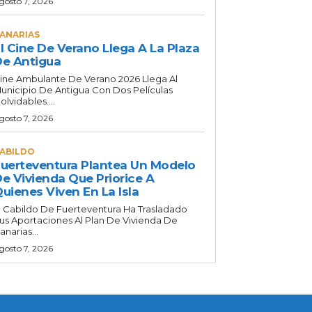
gosto 7, 2026
ANARIAS
l Cine De Verano Llega A La Plaza
e Antigua
ine Ambulante De Verano 2026 Llega Al
unicipio De Antigua Con Dos Películas
nolvidables....
gosto 7, 2026
ABILDO
uerteventura Plantea Un Modelo
e Vivienda Que Priorice A
uienes Viven En La Isla
l Cabildo De Fuerteventura Ha Trasladado
us Aportaciones Al Plan De Vivienda De
anarias...
gosto 7, 2026