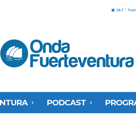
C
28.7
Puer
ENTURA
PODCAST
PROGR