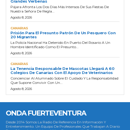
Grandes Verbenas
Pájara Afronta Los Dos Días Más Intensos De Sus Fiestas De
Nuestra Señora De Regla...
Agosto 8, 2026
CANARIAS
Prisión Para El Presunto Patrón De Un Pesquero Con
20 Migrantes
La Policía Nacional Ha Detenido En Puerto Del Rosario A Un
Hombre Identificado Como El Presunto...
Agosto 8, 2026
CANARIAS
La Tenencia Responsable De Mascotas Llegará A 60
Colegios De Canarias Con El Apoyo De Veterinarios
Concienciar Al Alumnado Sobre El Cuidado Y La Responsabilidad
Que Supone Convivir Con Un...
Agosto 8, 2026
ONDA FUERTEVENTURA
Desde 2014 Somos La Radio De Referencia En Información Y
Entretenimiento. Un Equipo De Profesionales Que Trabajan A Diario