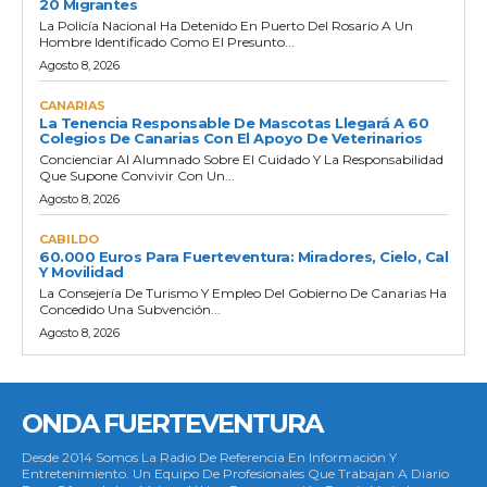
20 Migrantes
La Policía Nacional Ha Detenido En Puerto Del Rosario A Un
Hombre Identificado Como El Presunto...
Agosto 8, 2026
CANARIAS
La Tenencia Responsable De Mascotas Llegará A 60
Colegios De Canarias Con El Apoyo De Veterinarios
Concienciar Al Alumnado Sobre El Cuidado Y La Responsabilidad
Que Supone Convivir Con Un...
Agosto 8, 2026
CABILDO
60.000 Euros Para Fuerteventura: Miradores, Cielo, Cal
Y Movilidad
La Consejería De Turismo Y Empleo Del Gobierno De Canarias Ha
Concedido Una Subvención...
Agosto 8, 2026
ONDA FUERTEVENTURA
Desde 2014 Somos La Radio De Referencia En Información Y
Entretenimiento. Un Equipo De Profesionales Que Trabajan A Diario