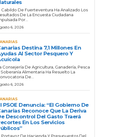
aturales
l Cabildo De Fuerteventura Ha Analizado Los
esultados De La Encuesta Ciudadana
mpulsada Por...
gosto 6, 2026
ANARIAS
anarias Destina 7,1 Millones En
yudas Al Sector Pesquero Y
cuícola
a Consejería De Agricultura, Ganadería, Pesca
 Soberanía Alimentaria Ha Resuelto La
onvocatoria De...
gosto 6, 2026
ANARIAS
l PSOE Denuncia: “El Gobierno De
anarias Reconoce Que La Deriva
e Descontrol Del Gasto Traerá
ecortes En Los Servicios
úblicos”
l Portavoz De Hacienda Y Presupuestos Del