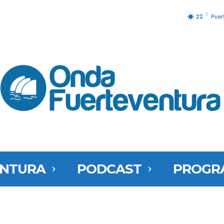
C
22
Puer
ENTURA
PODCAST
PROGR