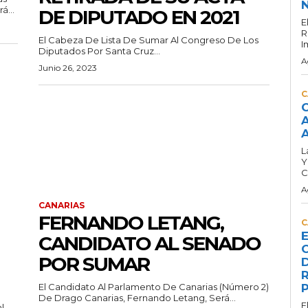
N
á...
DE DIPUTADO EN 2021
E
R
El Cabeza De Lista De Sumar Al Congreso De Los
I
Diputados Por Santa Cruz...
A
Junio 26, 2023
C
C
A
A
L
Y
C
A
CANARIAS
FERNANDO LETANG,
C
E
CANDIDATO AL SENADO
C
POR SUMAR
D
R
El Candidato Al Parlamento De Canarias (número 2)
P
De Drago Canarias, Fernando Letang, Será...
E
l