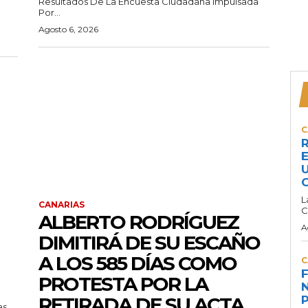
Resultados De La Encuesta Ciudadana Impulsada
Por...
Agosto 6, 2026
C
R
E
U
C
L
CANARIAS
C
ALBERTO RODRÍGUEZ
A
DIMITIRÁ DE SU ESCAÑO
A LOS 585 DÍAS COMO
C
F
PROTESTA POR LA
N
RETIRADA DE SU ACTA
P
as