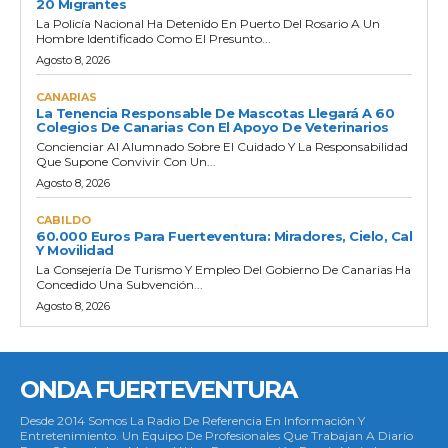
20 Migrantes
La Policía Nacional Ha Detenido En Puerto Del Rosario A Un
Hombre Identificado Como El Presunto...
Agosto 8, 2026
CANARIAS
La Tenencia Responsable De Mascotas Llegará A 60
Colegios De Canarias Con El Apoyo De Veterinarios
Concienciar Al Alumnado Sobre El Cuidado Y La Responsabilidad
Que Supone Convivir Con Un...
Agosto 8, 2026
CABILDO
60.000 Euros Para Fuerteventura: Miradores, Cielo, Cal
Y Movilidad
La Consejería De Turismo Y Empleo Del Gobierno De Canarias Ha
Concedido Una Subvención...
Agosto 8, 2026
ONDA FUERTEVENTURA
Desde 2014 Somos La Radio De Referencia En Información Y
Entretenimiento. Un Equipo De Profesionales Que Trabajan A Diario