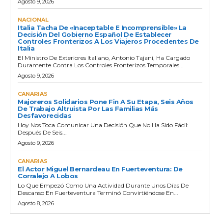
Agosto 9, 2026
NACIONAL
Italia Tacha De «inaceptable E Incomprensible» La
Decisión Del Gobierno Español De Establecer
Controles Fronterizos A Los Viajeros Procedentes De
Italia
El Ministro De Exteriores Italiano, Antonio Tajani, Ha Cargado
Duramente Contra Los Controles Fronterizos Temporales...
Agosto 9, 2026
CANARIAS
Majoreros Solidarios Pone Fin A Su Etapa, Seis Años
De Trabajo Altruista Por Las Familias Más
Desfavorecidas
Hoy Nos Toca Comunicar Una Decisión Que No Ha Sido Fácil:
Después De Seis...
Agosto 9, 2026
CANARIAS
El Actor Miguel Bernardeau En Fuerteventura: De
Corralejo A Lobos
Lo Que Empezó Como Una Actividad Durante Unos Días De
Descanso En Fuerteventura Terminó Convirtiéndose En...
Agosto 8, 2026