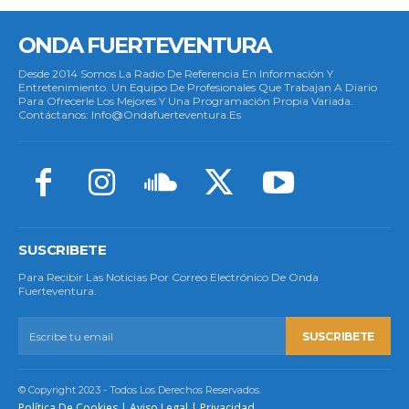
ONDA FUERTEVENTURA
Desde 2014 Somos La Radio De Referencia En Información Y
Entretenimiento. Un Equipo De Profesionales Que Trabajan A Diario
Para Ofrecerle Los Mejores Y Una Programación Propia Variada.
Contáctanos: Info@ondafuerteventura.es
SUSCRIBETE
Para Recibir Las Noticias Por Correo Electrónico De Onda
Fuerteventura.
SUSCRIBETE
© Copyright 2023 - Todos Los Derechos Reservados.
Política De Cookies
|
Aviso Legal
|
Privacidad