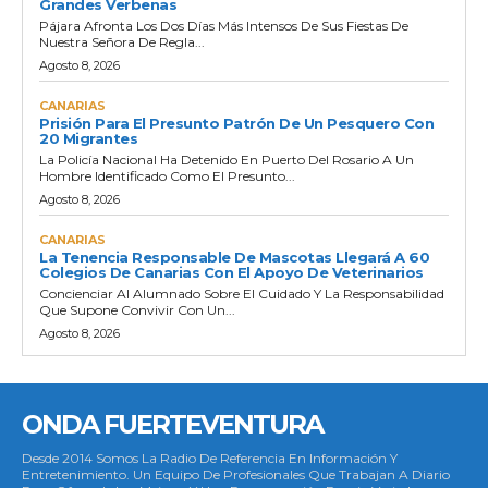
Grandes Verbenas
Pájara Afronta Los Dos Días Más Intensos De Sus Fiestas De
Nuestra Señora De Regla...
Agosto 8, 2026
CANARIAS
Prisión Para El Presunto Patrón De Un Pesquero Con
20 Migrantes
La Policía Nacional Ha Detenido En Puerto Del Rosario A Un
Hombre Identificado Como El Presunto...
Agosto 8, 2026
CANARIAS
La Tenencia Responsable De Mascotas Llegará A 60
Colegios De Canarias Con El Apoyo De Veterinarios
Concienciar Al Alumnado Sobre El Cuidado Y La Responsabilidad
Que Supone Convivir Con Un...
Agosto 8, 2026
ONDA FUERTEVENTURA
Desde 2014 Somos La Radio De Referencia En Información Y
Entretenimiento. Un Equipo De Profesionales Que Trabajan A Diario