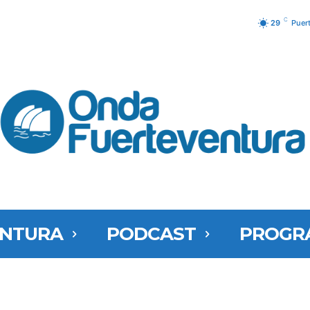
C
29
Puer
ENTURA
PODCAST
PROGR