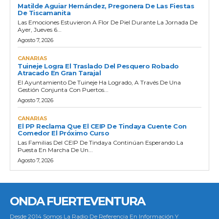
Matilde Aguiar Hernández, Pregonera De Las Fiestas
De Tiscamanita
Las Emociones Estuvieron A Flor De Piel Durante La Jornada De
Ayer, Jueves 6...
Agosto 7, 2026
CANARIAS
Tuineje Logra El Traslado Del Pesquero Robado
Atracado En Gran Tarajal
El Ayuntamiento De Tuineje Ha Logrado, A Través De Una
Gestión Conjunta Con Puertos...
Agosto 7, 2026
CANARIAS
El PP Reclama Que El CEIP De Tindaya Cuente Con
Comedor El Próximo Curso
Las Familias Del CEIP De Tindaya Continúan Esperando La
Puesta En Marcha De Un...
Agosto 7, 2026
ONDA FUERTEVENTURA
Desde 2014 Somos La Radio De Referencia En Información Y