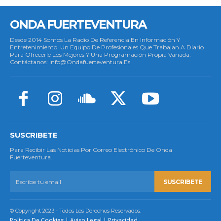
ONDA FUERTEVENTURA
Desde 2014 Somos La Radio De Referencia En Información Y
Entretenimiento. Un Equipo De Profesionales Que Trabajan A Diario
Para Ofrecerle Los Mejores Y Una Programación Propia Variada.
Contáctanos: Info@ondafuerteventura.es
SUSCRIBETE
Para Recibir Las Noticias Por Correo Electrónico De Onda
Fuerteventura.
SUSCRIBETE
© Copyright 2023 - Todos Los Derechos Reservados.
Política De Cookies
|
Aviso Legal
|
Privacidad