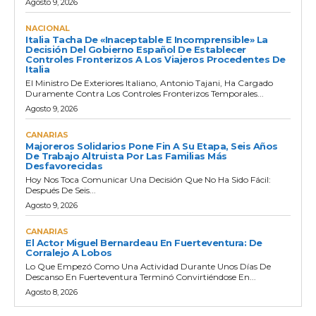
Agosto 9, 2026
NACIONAL
Italia Tacha De «inaceptable E Incomprensible» La
Decisión Del Gobierno Español De Establecer
Controles Fronterizos A Los Viajeros Procedentes De
Italia
El Ministro De Exteriores Italiano, Antonio Tajani, Ha Cargado
Duramente Contra Los Controles Fronterizos Temporales...
Agosto 9, 2026
CANARIAS
Majoreros Solidarios Pone Fin A Su Etapa, Seis Años
De Trabajo Altruista Por Las Familias Más
Desfavorecidas
Hoy Nos Toca Comunicar Una Decisión Que No Ha Sido Fácil:
Después De Seis...
Agosto 9, 2026
CANARIAS
El Actor Miguel Bernardeau En Fuerteventura: De
Corralejo A Lobos
Lo Que Empezó Como Una Actividad Durante Unos Días De
Descanso En Fuerteventura Terminó Convirtiéndose En...
Agosto 8, 2026