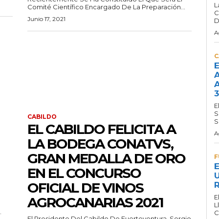
L
Comité Científico Encargado De La Preparación...
C
Junio 17, 2021
D
A
C
E
A
A
3
E
S
CABILDO
S
EL CABILDO FELICITA A
A
LA BODEGA CONATVS,
GRAN MEDALLA DE ORO
F
E
EN EL CONCURSO
U
OFICIAL DE VINOS
R
E
AGROCANARIAS 2021
a
L
.
C
El Presidente Del Cabildo De Fuerteventura, Sergio