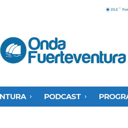
C
23.2
Pue
ENTURA
PODCAST
PROGR