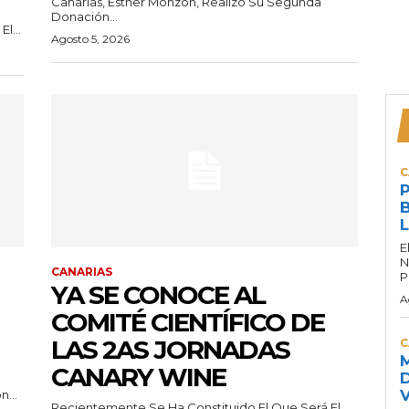
Canarias, Esther Monzón, Realizó Su Segunda
Donación...
l...
Agosto 5, 2026
C
P
B
L
E
N
CANARIAS
P
YA SE CONOCE AL
A
COMITÉ CIENTÍFICO DE
LAS 2AS JORNADAS
C
M
CANARY WINE
D
V
...
Recientemente Se Ha Constituido El Que Será El