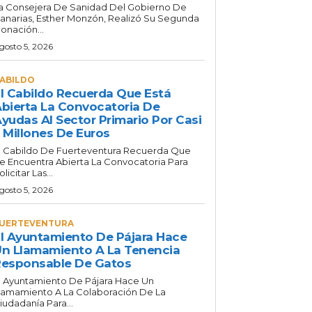
a Consejera De Sanidad Del Gobierno De
anarias, Esther Monzón, Realizó Su Segunda
onación...
gosto 5, 2026
ABILDO
l Cabildo Recuerda Que Está
bierta La Convocatoria De
yudas Al Sector Primario Por Casi
 Millones De Euros
l Cabildo De Fuerteventura Recuerda Que
e Encuentra Abierta La Convocatoria Para
olicitar Las...
gosto 5, 2026
UERTEVENTURA
l Ayuntamiento De Pájara Hace
n Llamamiento A La Tenencia
esponsable De Gatos
l Ayuntamiento De Pájara Hace Un
lamamiento A La Colaboración De La
iudadanía Para...