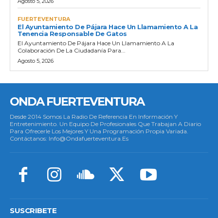
Agosto 5, 2026
FUERTEVENTURA
El Ayuntamiento De Pájara Hace Un Llamamiento A La
Tenencia Responsable De Gatos
El Ayuntamiento De Pájara Hace Un Llamamiento A La
Colaboración De La Ciudadanía Para...
Agosto 5, 2026
ONDA FUERTEVENTURA
Desde 2014 Somos La Radio De Referencia En Información Y
Entretenimiento. Un Equipo De Profesionales Que Trabajan A Diario
Para Ofrecerle Los Mejores Y Una Programación Propia Variada.
Contáctanos: Info@ondafuerteventura.es
SUSCRIBETE