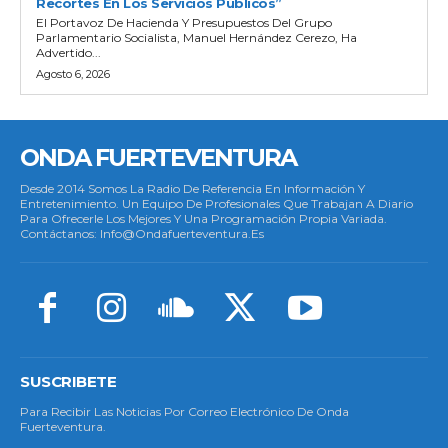
Recortes En Los Servicios Públicos”
El Portavoz De Hacienda Y Presupuestos Del Grupo
Parlamentario Socialista, Manuel Hernández Cerezo, Ha
Advertido...
Agosto 6, 2026
ONDA FUERTEVENTURA
Desde 2014 Somos La Radio De Referencia En Información Y
Entretenimiento. Un Equipo De Profesionales Que Trabajan A Diario
Para Ofrecerle Los Mejores Y Una Programación Propia Variada.
Contáctanos: Info@ondafuerteventura.es
SUSCRIBETE
Para Recibir Las Noticias Por Correo Electrónico De Onda
Fuerteventura.