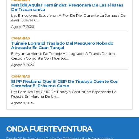
Matilde Aguiar Hernández, Pregonera De Las Fiestas
De Tiscamanita
Las Emociones Estuvieron A Flor De Piel Durante La Jornada De
Ayer, Jueves 6...
Agosto 7, 2026
CANARIAS
Tuineje Logra El Traslado Del Pesquero Robado
Atracado En Gran Tarajal
El Ayuntamiento De Tuineje Ha Logrado, A Través De Una
Gestión Conjunta Con Puertos...
Agosto 7, 2026
CANARIAS
El PP Reclama Que El CEIP De Tindaya Cuente Con
Comedor El Próximo Curso
Las Familias Del CEIP De Tindaya Continúan Esperando La
Puesta En Marcha De Un...
Agosto 7, 2026
ONDA FUERTEVENTURA
Desde 2014 Somos La Radio De Referencia En Información Y