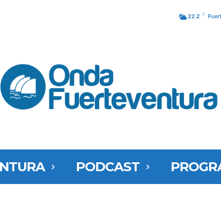
C
22.2
Puer
ENTURA
PODCAST
PROGR