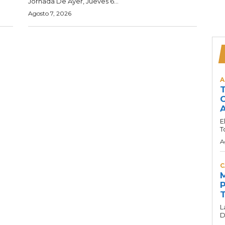
Jornada De Ayer, Jueves 6...
Agosto 7, 2026
A
T
C
A
E
T
A
C
M
P
T
L
D