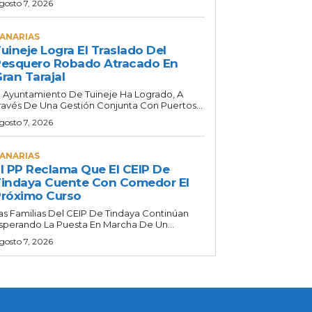
gosto 7, 2026
ANARIAS
uineje Logra El Traslado Del
esquero Robado Atracado En
ran Tarajal
l Ayuntamiento De Tuineje Ha Logrado, A
ravés De Una Gestión Conjunta Con Puertos...
gosto 7, 2026
ANARIAS
l PP Reclama Que El CEIP De
indaya Cuente Con Comedor El
róximo Curso
as Familias Del CEIP De Tindaya Continúan
sperando La Puesta En Marcha De Un...
gosto 7, 2026