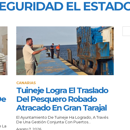
EGURIDAD EL ESTAD
CANARIAS
Tuineje Logra El Traslado
De
Del Pesquero Robado
Atracado En Gran Tarajal
El Ayuntamiento De Tuineje Ha Logrado, A Través
De Una Gestión Conjunta Con Puertos...
e La
Agosto 7, 2026