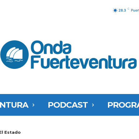
C
28.3
Puer
ENTURA
PODCAST
PROGR
El Estado