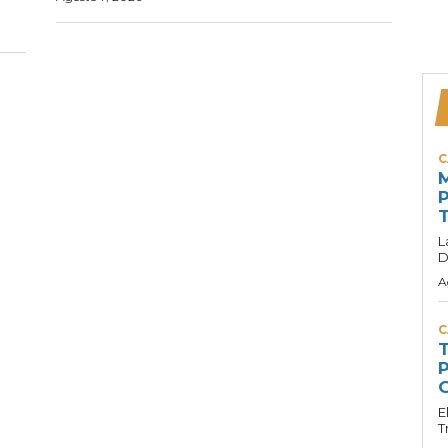
C
M
P
T
L
D
A
C
T
P
G
E
T