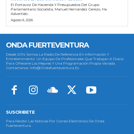
El Portavoz De Hacienda Y Presupuestos Del Grupo
Parlamentario Socialista, Manuel Hernández Cerezo, Ha
Advertido...
Agosto 6, 2026
ONDA FUERTEVENTURA
Desde 2014 Somos La Radio De Referencia En Información Y
Entretenimiento. Un Equipo De Profesionales Que Trabajan A Diario
Para Ofrecerle Los Mejores Y Una Programación Propia Variada.
Contáctanos: Info@ondafuerteventura.es
SUSCRIBETE
Para Recibir Las Noticias Por Correo Electrónico De Onda
Fuerteventura.