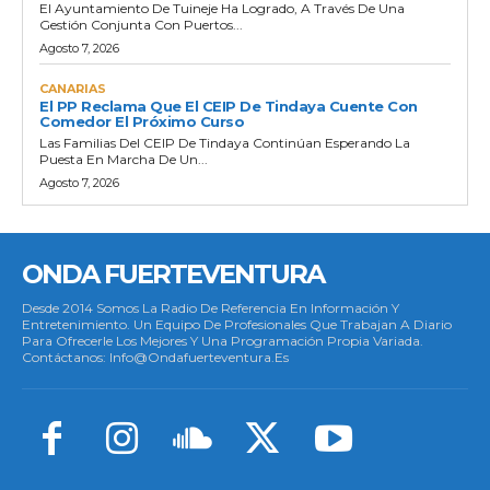
El Ayuntamiento De Tuineje Ha Logrado, A Través De Una
Gestión Conjunta Con Puertos...
Agosto 7, 2026
CANARIAS
El PP Reclama Que El CEIP De Tindaya Cuente Con
Comedor El Próximo Curso
Las Familias Del CEIP De Tindaya Continúan Esperando La
Puesta En Marcha De Un...
Agosto 7, 2026
ONDA FUERTEVENTURA
Desde 2014 Somos La Radio De Referencia En Información Y
Entretenimiento. Un Equipo De Profesionales Que Trabajan A Diario
Para Ofrecerle Los Mejores Y Una Programación Propia Variada.
Contáctanos: Info@ondafuerteventura.es