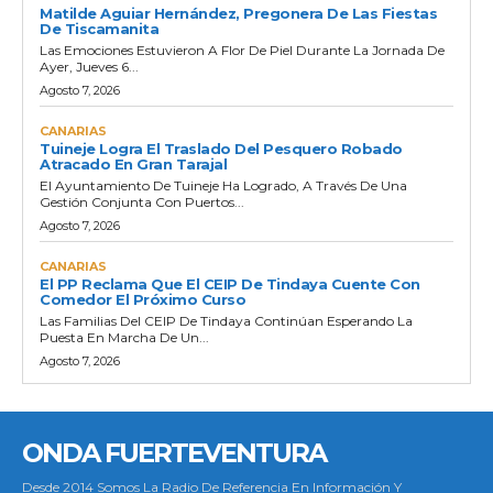
Matilde Aguiar Hernández, Pregonera De Las Fiestas
De Tiscamanita
Las Emociones Estuvieron A Flor De Piel Durante La Jornada De
Ayer, Jueves 6...
Agosto 7, 2026
CANARIAS
Tuineje Logra El Traslado Del Pesquero Robado
Atracado En Gran Tarajal
El Ayuntamiento De Tuineje Ha Logrado, A Través De Una
Gestión Conjunta Con Puertos...
Agosto 7, 2026
CANARIAS
El PP Reclama Que El CEIP De Tindaya Cuente Con
Comedor El Próximo Curso
Las Familias Del CEIP De Tindaya Continúan Esperando La
Puesta En Marcha De Un...
Agosto 7, 2026
ONDA FUERTEVENTURA
Desde 2014 Somos La Radio De Referencia En Información Y