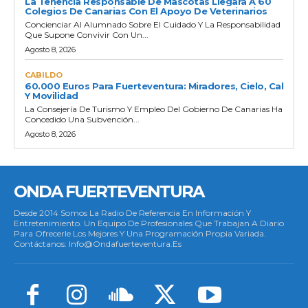
La Tenencia Responsable De Mascotas Llegará A 60
Colegios De Canarias Con El Apoyo De Veterinarios
Concienciar Al Alumnado Sobre El Cuidado Y La Responsabilidad
Que Supone Convivir Con Un...
Agosto 8, 2026
CABILDO
60.000 Euros Para Fuerteventura: Miradores, Cielo, Cal
Y Movilidad
La Consejería De Turismo Y Empleo Del Gobierno De Canarias Ha
Concedido Una Subvención...
Agosto 8, 2026
ONDA FUERTEVENTURA
Desde 2014 Somos La Radio De Referencia En Información Y
Entretenimiento. Un Equipo De Profesionales Que Trabajan A Diario
Para Ofrecerle Los Mejores Y Una Programación Propia Variada.
Contáctanos: Info@ondafuerteventura.es