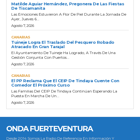
Matilde Aguiar Hernández, Pregonera De Las Fiestas
De Tiscamanita
Las Emociones Estuvieron A Flor De Piel Durante La Jornada De
Ayer, Jueves 6...
Agosto 7, 2026
CANARIAS
Tuineje Logra El Traslado Del Pesquero Robado
Atracado En Gran Tarajal
El Ayuntamiento De Tuineje Ha Logrado, A Través De Una
Gestión Conjunta Con Puertos...
Agosto 7, 2026
CANARIAS
El PP Reclama Que El CEIP De Tindaya Cuente Con
Comedor El Próximo Curso
Las Familias Del CEIP De Tindaya Continúan Esperando La
Puesta En Marcha De Un...
Agosto 7, 2026
ONDA FUERTEVENTURA
Desde 2014 Somos La Radio De Referencia En Información Y