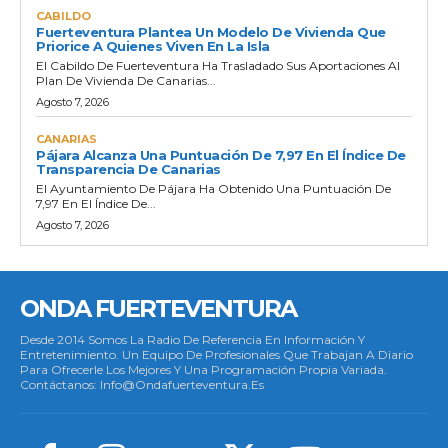
CABILDO
Fuerteventura Plantea Un Modelo De Vivienda Que
Priorice A Quienes Viven En La Isla
El Cabildo De Fuerteventura Ha Trasladado Sus Aportaciones Al
Plan De Vivienda De Canarias...
Agosto 7, 2026
CANARIAS
Pájara Alcanza Una Puntuación De 7,97 En El Índice De
Transparencia De Canarias
El Ayuntamiento De Pájara Ha Obtenido Una Puntuación De
7,97 En El Índice De...
Agosto 7, 2026
ONDA FUERTEVENTURA
Desde 2014 Somos La Radio De Referencia En Información Y
Entretenimiento. Un Equipo De Profesionales Que Trabajan A Diario
Para Ofrecerle Los Mejores Y Una Programación Propia Variada.
Contáctanos: Info@ondafuerteventura.es