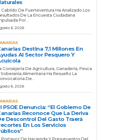
aturales
l Cabildo De Fuerteventura Ha Analizado Los
esultados De La Encuesta Ciudadana
mpulsada Por...
gosto 6, 2026
ANARIAS
anarias Destina 7,1 Millones En
yudas Al Sector Pesquero Y
cuícola
a Consejería De Agricultura, Ganadería, Pesca
 Soberanía Alimentaria Ha Resuelto La
onvocatoria De...
gosto 6, 2026
ANARIAS
l PSOE Denuncia: “El Gobierno De
anarias Reconoce Que La Deriva
e Descontrol Del Gasto Traerá
ecortes En Los Servicios
úblicos”
l Portavoz De Hacienda Y Presupuestos Del