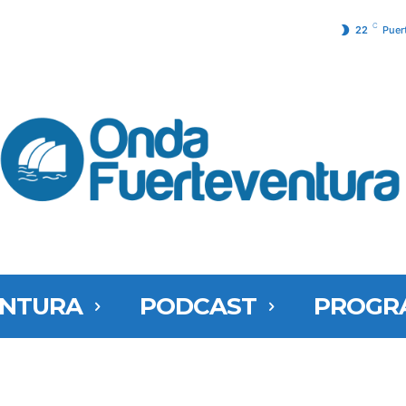
C
22
Puer
ENTURA
PODCAST
PROGR