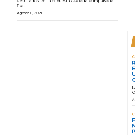
Resultados De La Encuesta Ciudadana Impulsada
Por...
Agosto 6, 2026
C
R
E
U
C
L
C
A
C
F
N
P