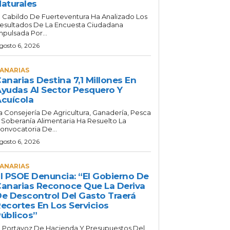
aturales
l Cabildo De Fuerteventura Ha Analizado Los
esultados De La Encuesta Ciudadana
mpulsada Por...
gosto 6, 2026
ANARIAS
anarias Destina 7,1 Millones En
yudas Al Sector Pesquero Y
cuícola
a Consejería De Agricultura, Ganadería, Pesca
 Soberanía Alimentaria Ha Resuelto La
onvocatoria De...
gosto 6, 2026
ANARIAS
l PSOE Denuncia: “El Gobierno De
anarias Reconoce Que La Deriva
e Descontrol Del Gasto Traerá
ecortes En Los Servicios
úblicos”
l Portavoz De Hacienda Y Presupuestos Del