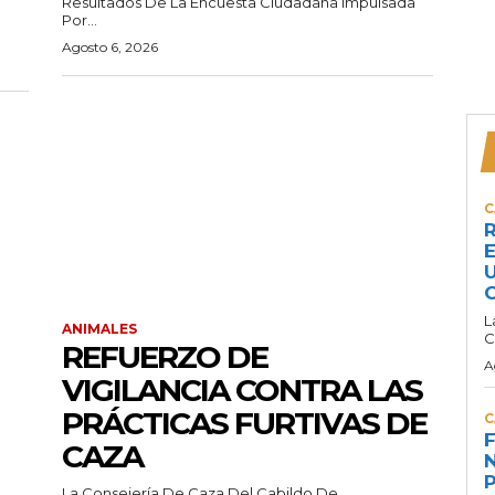
Resultados De La Encuesta Ciudadana Impulsada
Por...
Agosto 6, 2026
C
R
E
U
C
L
ANIMALES
C
REFUERZO DE
A
VIGILANCIA CONTRA LAS
PRÁCTICAS FURTIVAS DE
C
F
CAZA
N
P
La Consejería De Caza Del Cabildo De