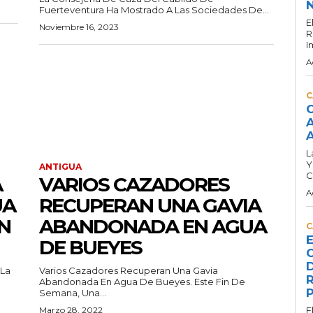
N
Fuerteventura Ha Mostrado A Las Sociedades De...
E
Noviembre 16, 2023
R
I
A
C
C
A
A
L
Y
ANTIGUA
C
A
VARIOS CAZADORES
A
UA
RECUPERAN UNA GAVIA
N
ABANDONADA EN AGUA
C
E
DE BUEYES
C
D
 La
Varios Cazadores Recuperan Una Gavia
R
Abandonada En Agua De Bueyes. Este Fin De
P
Semana, Una...
Marzo 28, 2022
E