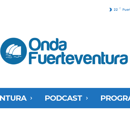
C
22
Puer
ENTURA
PODCAST
PROGR