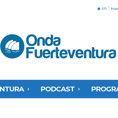
C
27.1
Puer
ENTURA
PODCAST
PROGR