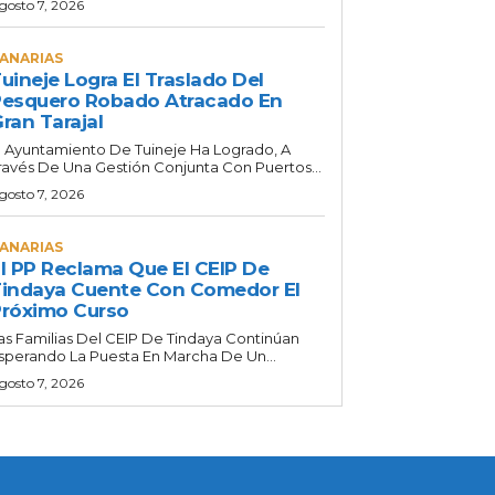
gosto 7, 2026
ANARIAS
uineje Logra El Traslado Del
esquero Robado Atracado En
ran Tarajal
l Ayuntamiento De Tuineje Ha Logrado, A
ravés De Una Gestión Conjunta Con Puertos...
gosto 7, 2026
ANARIAS
l PP Reclama Que El CEIP De
indaya Cuente Con Comedor El
róximo Curso
as Familias Del CEIP De Tindaya Continúan
sperando La Puesta En Marcha De Un...
gosto 7, 2026