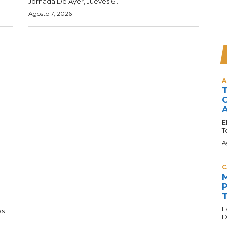
Jornada De Ayer, Jueves 6...
Agosto 7, 2026
A
T
C
A
E
T
A
C
M
P
T
L
as
D