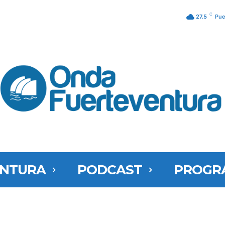
C
27.5
Pue
ENTURA
PODCAST
PROGR