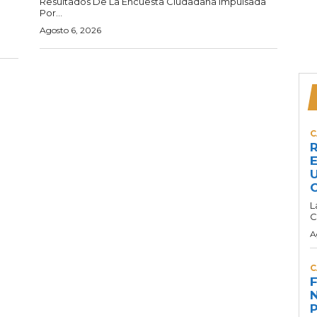
Resultados De La Encuesta Ciudadana Impulsada
Por...
Agosto 6, 2026
C
R
E
U
C
L
C
A
C
F
N
P