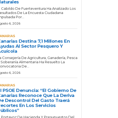
aturales
l Cabildo De Fuerteventura Ha Analizado Los
esultados De La Encuesta Ciudadana
mpulsada Por...
gosto 6, 2026
ANARIAS
anarias Destina 7,1 Millones En
yudas Al Sector Pesquero Y
cuícola
a Consejería De Agricultura, Ganadería, Pesca
 Soberanía Alimentaria Ha Resuelto La
onvocatoria De...
gosto 6, 2026
ANARIAS
l PSOE Denuncia: “El Gobierno De
anarias Reconoce Que La Deriva
e Descontrol Del Gasto Traerá
ecortes En Los Servicios
úblicos”
l Portavoz De Hacienda Y Presupuestos Del