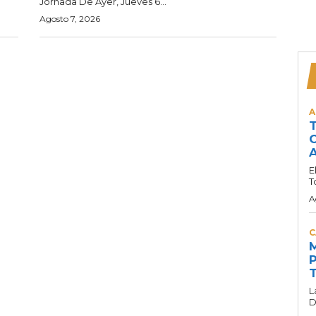
Jornada De Ayer, Jueves 6...
Agosto 7, 2026
A
T
C
A
E
T
A
C
M
P
T
L
D