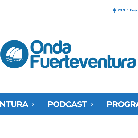
C
28.3
Puer
ENTURA
PODCAST
PROGR