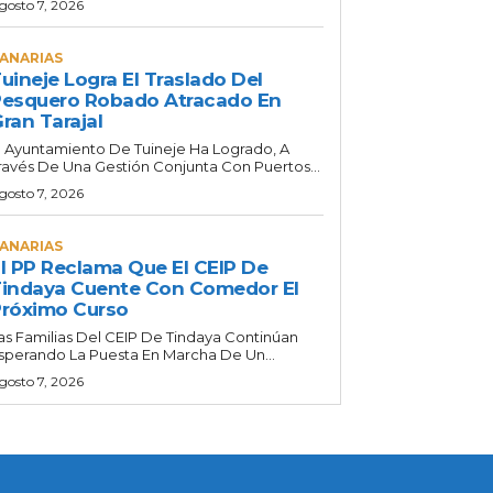
gosto 7, 2026
ANARIAS
uineje Logra El Traslado Del
esquero Robado Atracado En
ran Tarajal
l Ayuntamiento De Tuineje Ha Logrado, A
ravés De Una Gestión Conjunta Con Puertos...
gosto 7, 2026
ANARIAS
l PP Reclama Que El CEIP De
indaya Cuente Con Comedor El
róximo Curso
as Familias Del CEIP De Tindaya Continúan
sperando La Puesta En Marcha De Un...
gosto 7, 2026