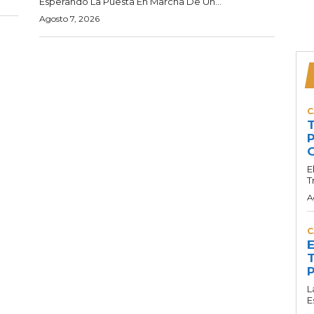
Esperando La Puesta En Marcha De Un...
Agosto 7, 2026
C
T
P
G
E
T
A
C
E
T
P
L
E