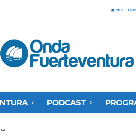
C
28.3
Puer
ENTURA
PODCAST
PROGR
ra