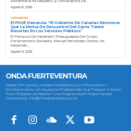
Alimentaria Ha Resuelto La Convocatoria De...
Agosto 6, 2026
CANARIAS
El PSOE Denuncia: “El Gobierno De Canarias Reconoce
Que La Deriva De Descontrol Del Gasto Traerá
Recortes En Los Servicios Públicos”
El Portavoz De Hacienda Y Presupuestos Del Grupo
Parlamentario Socialista, Manuel Hernández Cerezo, Ha
Advertido...
Agosto 6, 2026
ONDA FUERTEVENTURA
Desde 2014 Somos La Radio De Referencia En Información Y
Entretenimiento. Un Equipo De Profesionales Que Trabajan A Diario
Para Ofrecerle Los Mejores Y Una Programación Propia Variada.
Contáctanos: Info@ondafuerteventura.es