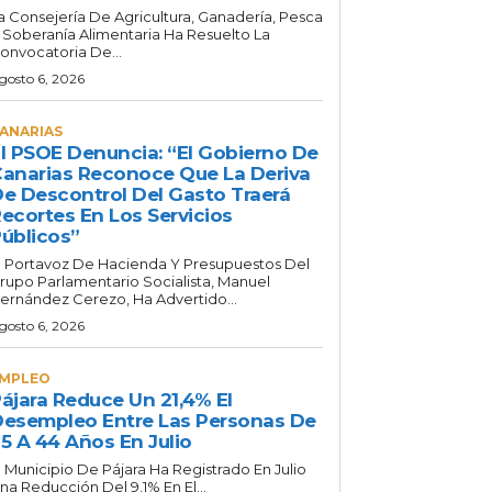
a Consejería De Agricultura, Ganadería, Pesca
 Soberanía Alimentaria Ha Resuelto La
onvocatoria De...
gosto 6, 2026
ANARIAS
l PSOE Denuncia: “El Gobierno De
anarias Reconoce Que La Deriva
e Descontrol Del Gasto Traerá
ecortes En Los Servicios
úblicos”
l Portavoz De Hacienda Y Presupuestos Del
rupo Parlamentario Socialista, Manuel
ernández Cerezo, Ha Advertido...
gosto 6, 2026
MPLEO
ájara Reduce Un 21,4% El
esempleo Entre Las Personas De
5 A 44 Años En Julio
l Municipio De Pájara Ha Registrado En Julio
na Reducción Del 9,1% En El...