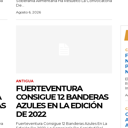
da
Soberanía Alimentaria Ha Resuelto La Convocatoria
De...
Agosto 6, 2026
C
F
N
P
N
E
ANTIGUA
R
FUERTEVENTURA
I
A
CONSIGUE 12 BANDERAS
A
AS
AZULES EN LA EDICIÓN
C
DE 2022
C
A
ya
Fuerteventura Consigue 12 Banderas Azules En La
A
Edición De 2022. La Consejería De Sanidad Del...