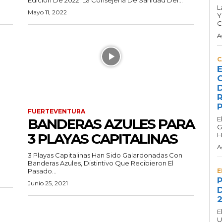
L
Mayo 11, 2022
Y
C
A
C
E
C
D
R
P
FUERTEVENTURA
E
BANDERAS AZULES PARA
G
3 PLAYAS CAPITALINAS
H
A
3 Playas Capitalinas Han Sido Galardonadas Con
Banderas Azules, Distintivo Que Recibieron El
Pasado...
E
P
Junio 25, 2021
D
2
E
U