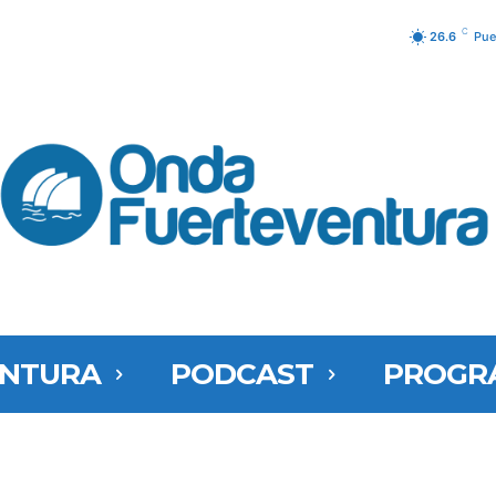
C
26.6
Pue
ENTURA
PODCAST
PROGR