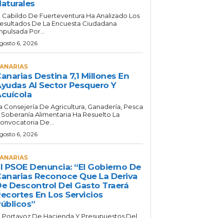
aturales
l Cabildo De Fuerteventura Ha Analizado Los
esultados De La Encuesta Ciudadana
mpulsada Por...
gosto 6, 2026
ANARIAS
anarias Destina 7,1 Millones En
yudas Al Sector Pesquero Y
cuícola
a Consejería De Agricultura, Ganadería, Pesca
 Soberanía Alimentaria Ha Resuelto La
onvocatoria De...
gosto 6, 2026
ANARIAS
l PSOE Denuncia: “El Gobierno De
anarias Reconoce Que La Deriva
e Descontrol Del Gasto Traerá
ecortes En Los Servicios
úblicos”
l Portavoz De Hacienda Y Presupuestos Del