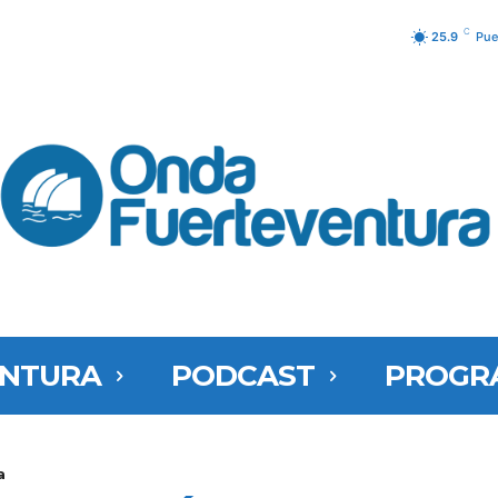
C
25.9
Pue
ENTURA
PODCAST
PROGR
a