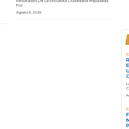
Resultados De La Encuesta Ciudadana Impulsada
Por...
Agosto 6, 2026
C
R
E
U
C
L
C
A
C
F
N
P