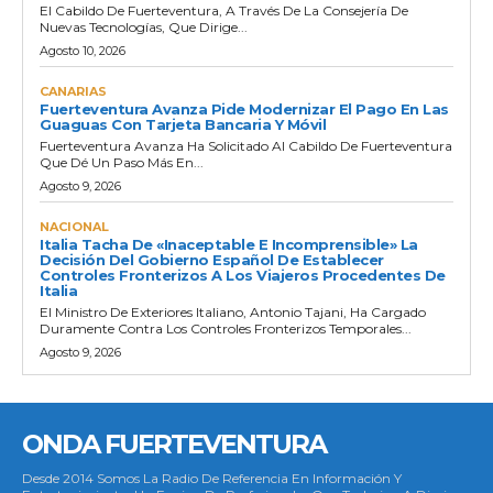
El Cabildo De Fuerteventura, A Través De La Consejería De
Nuevas Tecnologías, Que Dirige...
Agosto 10, 2026
CANARIAS
Fuerteventura Avanza Pide Modernizar El Pago En Las
Guaguas Con Tarjeta Bancaria Y Móvil
Fuerteventura Avanza Ha Solicitado Al Cabildo De Fuerteventura
Que Dé Un Paso Más En...
Agosto 9, 2026
NACIONAL
Italia Tacha De «inaceptable E Incomprensible» La
Decisión Del Gobierno Español De Establecer
Controles Fronterizos A Los Viajeros Procedentes De
Italia
El Ministro De Exteriores Italiano, Antonio Tajani, Ha Cargado
Duramente Contra Los Controles Fronterizos Temporales...
Agosto 9, 2026
ONDA FUERTEVENTURA
Desde 2014 Somos La Radio De Referencia En Información Y