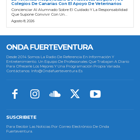
Colegios De Canarias Con El Apoyo De Veterinarios
Concienciar Al Alumnado Sobre El Cuidado Y La Responsabilidad
Que Supone Convivir Con Un...
Agosto 8, 2026
ONDA FUERTEVENTURA
Desde 2014 Somos La Radio De Referencia En Información Y
Entretenimiento. Un Equipo De Profesionales Que Trabajan A Diario
Para Ofrecerle Los Mejores Y Una Programación Propia Variada.
Contáctanos: Info@ondafuerteventura.es
SUSCRIBETE
Para Recibir Las Noticias Por Correo Electrónico De Onda
Fuerteventura.