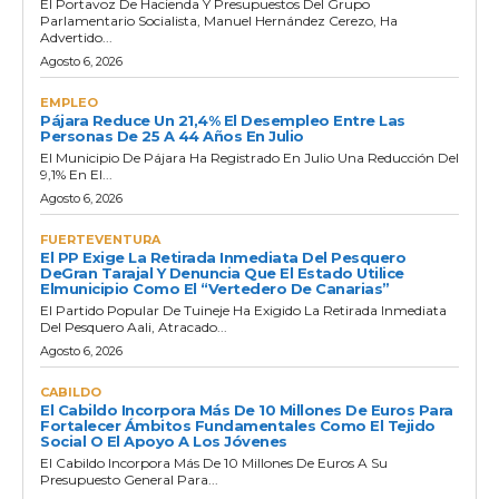
El Portavoz De Hacienda Y Presupuestos Del Grupo
Parlamentario Socialista, Manuel Hernández Cerezo, Ha
Advertido...
Agosto 6, 2026
EMPLEO
Pájara Reduce Un 21,4% El Desempleo Entre Las
Personas De 25 A 44 Años En Julio
El Municipio De Pájara Ha Registrado En Julio Una Reducción Del
9,1% En El...
Agosto 6, 2026
FUERTEVENTURA
El PP Exige La Retirada Inmediata Del Pesquero
DeGran Tarajal Y Denuncia Que El Estado Utilice
Elmunicipio Como El “vertedero De Canarias”
El Partido Popular De Tuineje Ha Exigido La Retirada Inmediata
Del Pesquero Aali, Atracado...
Agosto 6, 2026
CABILDO
El Cabildo Incorpora Más De 10 Millones De Euros Para
Fortalecer Ámbitos Fundamentales Como El Tejido
Social O El Apoyo A Los Jóvenes
El Cabildo Incorpora Más De 10 Millones De Euros A Su
Presupuesto General Para...