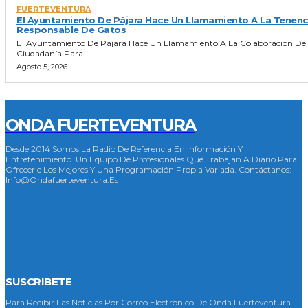
FUERTEVENTURA
El Ayuntamiento De Pájara Hace Un Llamamiento A La Tenenc
Responsable De Gatos
El Ayuntamiento De Pájara Hace Un Llamamiento A La Colaboración De
Ciudadanía Para...
Agosto 5, 2026
ONDA FUERTEVENTURA
Desde 2014 Somos La Radio De Referencia En Información Y
Entretenimiento. Un Equipo De Profesionales Que Trabajan A Diario Para
Ofrecerle Los Mejores Y Una Programación Propia Variada. Contáctanos:
Info@ondafuerteventura.es
SUSCRIBETE
Para Recibir Las Noticias Por Correo Electrónico De Onda Fuerteventura.