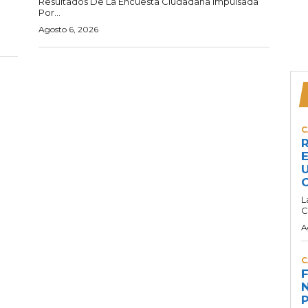
Resultados De La Encuesta Ciudadana Impulsada
Por...
Agosto 6, 2026
C
R
E
U
C
L
C
A
C
F
N
P