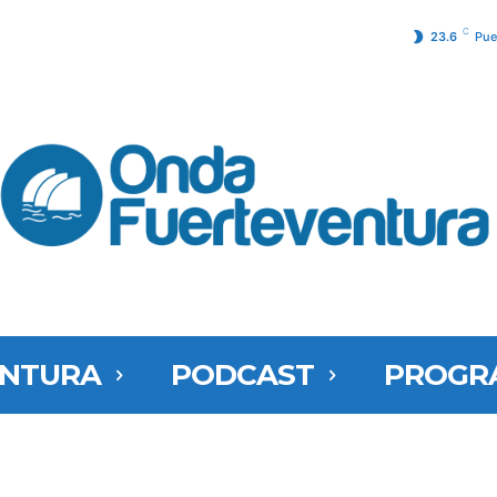
C
23.6
Pue
ENTURA
PODCAST
PROGR