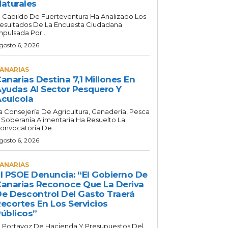
aturales
l Cabildo De Fuerteventura Ha Analizado Los
esultados De La Encuesta Ciudadana
mpulsada Por...
gosto 6, 2026
ANARIAS
anarias Destina 7,1 Millones En
yudas Al Sector Pesquero Y
cuícola
a Consejería De Agricultura, Ganadería, Pesca
 Soberanía Alimentaria Ha Resuelto La
onvocatoria De...
gosto 6, 2026
ANARIAS
l PSOE Denuncia: “El Gobierno De
anarias Reconoce Que La Deriva
e Descontrol Del Gasto Traerá
ecortes En Los Servicios
úblicos”
l Portavoz De Hacienda Y Presupuestos Del