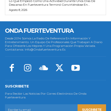
Lo Que Empezó Como Una Actividad Durante Unos Días De
Descanso En Fuerteventura Terminó Convirtiéndose En...
Agosto 8, 2026
ONDA FUERTEVENTURA
Desde 2014 Somos La Radio De Referencia En Información Y
Entretenimiento. Un Equipo De Profesionales Que Trabajan A Diario
Para Ofrecerle Los Mejores Y Una Programación Propia Variada.
Contáctanos: Info@ondafuerteventura.es
SUSCRIBETE
Para Recibir Las Noticias Por Correo Electrónico De Onda
Fuerteventura.
SUSCRIBETE