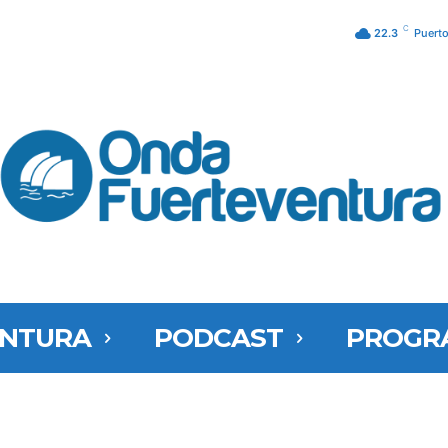
C
22.3
Puerto
ENTURA
PODCAST
PROGR