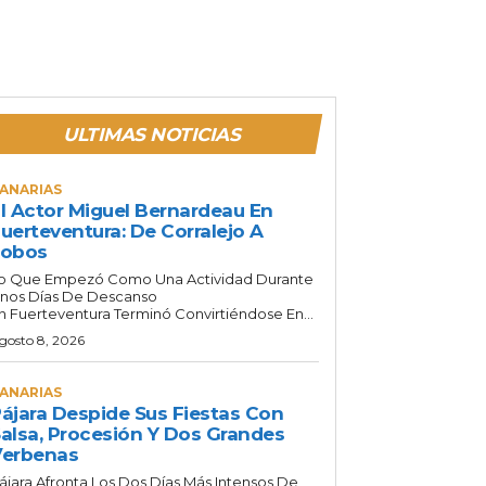
ULTIMAS NOTICIAS
ANARIAS
l Actor Miguel Bernardeau En
uerteventura: De Corralejo A
Lobos
o Que Empezó Como Una Actividad Durante
nos Días De Descanso
n Fuerteventura Terminó Convirtiéndose En...
gosto 8, 2026
ANARIAS
ájara Despide Sus Fiestas Con
alsa, Procesión Y Dos Grandes
Verbenas
ájara Afronta Los Dos Días Más Intensos De