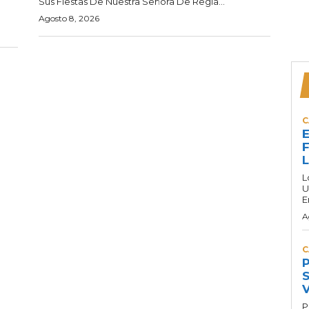
Sus Fiestas De Nuestra Señora De Regla...
Agosto 8, 2026
C
E
F
L
U
E
A
C
P
S
P