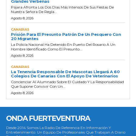
Grandes Verbenas
Pájara Afronta Los Dos Días Más Intensos De Sus Fiestas De
Nuestra Señora De Regla...
Agosto 8, 2026
CANARIAS
Prisión Para El Presunto Patrón De Un Pesquero Con
20 Migrantes
La Policía Nacional Ha Detenido En Puerto Del Rosario A Un
Hombre Identificado Como El Presunto...
Agosto 8, 2026
CANARIAS
La Tenencia Responsable De Mascotas Llegará A 60
Colegios De Canarias Con El Apoyo De Veterinarios
Concienciar Al Alumnado Sobre El Cuidado Y La Responsabilidad
Que Supone Convivir Con Un...
Agosto 8, 2026
ONDA FUERTEVENTURA
Desde 2014 Somos La Radio De Referencia En Información Y
Entretenimiento. Un Equipo De Profesionales Que Trabajan A Diario