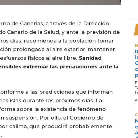
no de Canarias, a través de la Dirección
io Canario de la Salud, y ante la previsión de
mos días, recomienda a la población tomar
N
ción prolongada al aire exterior, mantener
I
i
sfuerzos físicos al aire libre.
Sanidad
G
nsibles extremar las precauciones ante la
c
p
E
T
onforme a las predicciones que informan
L
ias islas durante los próximos días. La
A
nforma sobre la existencia de fenómeno
C
 suspensión. Por ello, el Gobierno de
M
 por calima, que producirá probablemente
e
a
.