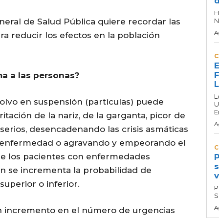
d
H
neral de Salud Pública quiere recordar las
N
A
a reducir los efectos en la población
C
E
F
ma a las personas?
L
olvo en suspensión (partículas) puede
U
E
itación de la nariz, de la garganta, picor de
A
 serios, desencadenando las crisis asmáticas
a enfermedad o agravando y empeorando el
C
 de los pacientes con enfermedades
P
s
én se incrementa la probabilidad de
v
superior o inferior.
P
S
A
un incremento en el número de urgencias