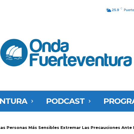
C
25.9
Puerto
ENTURA
PODCAST
PROGR
s Personas Más Sensibles Extremar Las Precauciones Ante L