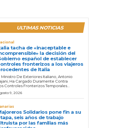
ULTIMAS NOTICIAS
acional
talia tacha de «inaceptable e
ncomprensible» la decisión del
obierno español de establecer
ontroles fronterizos a los viajeros
rocedentes de Italia
l Ministro De Exteriores Italiano, Antonio
ajani, Ha Cargado Duramente Contra
os Controles Fronterizos Temporales...
gosto 9, 2026
anarias
ajoreros Solidarios pone fin a su
tapa, seis años de trabajo
ltruista por las familias más