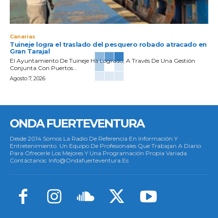
Canarias
Tuineje logra el traslado del pesquero robado atracado en
Gran Tarajal
El Ayuntamiento De Tuineje Ha Logrado, A Través De Una Gestión
Conjunta Con Puertos...
Agosto 7, 2026
ONDA FUERTEVENTURA
Desde 2014 Somos La Radio De Referencia En Información Y
Entretenimiento. Un Equipo De Profesionales Que Trabajan A Diario
Para Ofrecerle Los Mejores Y Una Programación Propia Variada.
Contáctanos: Info@ondafuerteventura.es