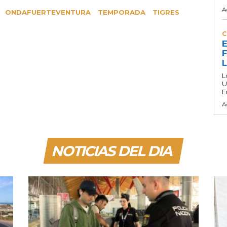
A
ONDAFUERTEVENTURA
TEMPORADA
TIGRES
C
E
F
L
U
E
A
NOTICIAS DEL DIA