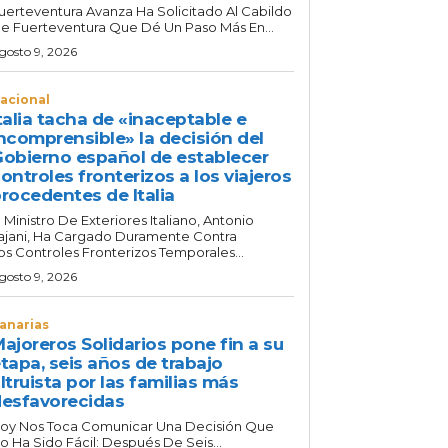
uerteventura Avanza Ha Solicitado Al Cabildo
e Fuerteventura Que Dé Un Paso Más En...
gosto 9, 2026
acional
talia tacha de «inaceptable e
ncomprensible» la decisión del
obierno español de establecer
ontroles fronterizos a los viajeros
rocedentes de Italia
l Ministro De Exteriores Italiano, Antonio
ajani, Ha Cargado Duramente Contra
os Controles Fronterizos Temporales...
gosto 9, 2026
anarias
ajoreros Solidarios pone fin a su
tapa, seis años de trabajo
ltruista por las familias más
esfavorecidas
oy Nos Toca Comunicar Una Decisión Que
o Ha Sido Fácil: Después De Seis...