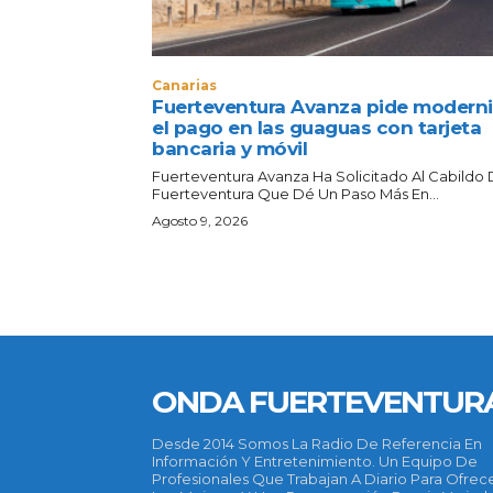
Canarias
Fuerteventura Avanza pide moderni
el pago en las guaguas con tarjeta
bancaria y móvil
Fuerteventura Avanza Ha Solicitado Al Cabildo
Fuerteventura Que Dé Un Paso Más En...
Agosto 9, 2026
ONDA FUERTEVENTUR
Desde 2014 Somos La Radio De Referencia En
Información Y Entretenimiento. Un Equipo De
Profesionales Que Trabajan A Diario Para Ofrec