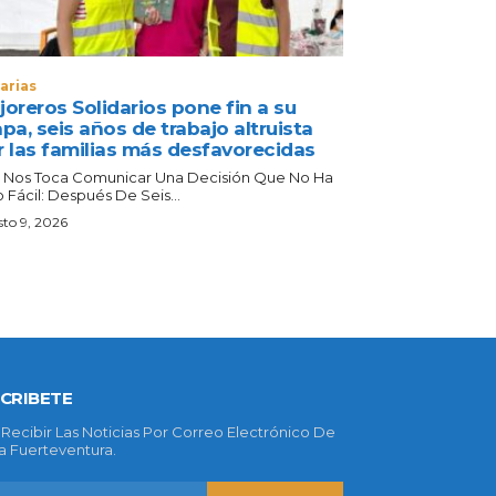
arias
oreros Solidarios pone fin a su
pa, seis años de trabajo altruista
r las familias más desfavorecidas
 Nos Toca Comunicar Una Decisión Que No Ha
 Fácil: Después De Seis...
to 9, 2026
CRIBETE
 Recibir Las Noticias Por Correo Electrónico De
 Fuerteventura.