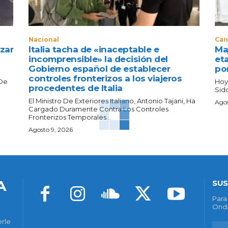
Nacional
Can
zar
Italia tacha de «inaceptable e
Maj
incomprensible» la decisión del
eta
Gobierno español de establecer
po
controles fronterizos a los viajeros
 De
Hoy
procedentes de Italia
Sido
El Ministro De Exteriores Italiano, Antonio Tajani, Ha
Agos
Cargado Duramente Contra Los Controles
Fronterizos Temporales...
Agosto 9, 2026
A
SUS
Para
Onda
erle