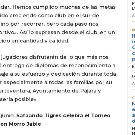
F
rdar. Hemos cumplido muchas de las metas
D
do creciendo como club en el sur de
A
no por recorrer, pero cada paso nos
N
ivo». Así lo expresan desde el club, en un
I
ido en cantidad y calidad.
i
G
c
s jugadores disfrutarán de lo que más nos
p
rá entrega de diplomas de reconocimiento a
E
T
je a su esfuerzo y dedicación durante toda
L
especialmente a todas las familias por su
A
erteventura, Ayuntamiento de Pájara y
C
sería posible».
M
e
a
 junio.
Safaando Tigres celebra el Torneo
d
 en Morro Jable
H
N