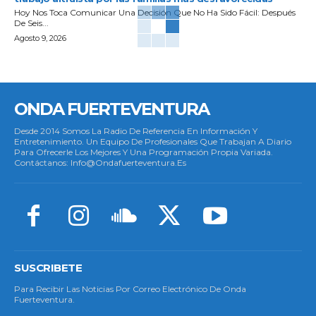
Hoy Nos Toca Comunicar Una Decisión Que No Ha Sido Fácil: Después
De Seis...
Agosto 9, 2026
ONDA FUERTEVENTURA
Desde 2014 Somos La Radio De Referencia En Información Y
Entretenimiento. Un Equipo De Profesionales Que Trabajan A Diario
Para Ofrecerle Los Mejores Y Una Programación Propia Variada.
Contáctanos: Info@ondafuerteventura.es
SUSCRIBETE
Para Recibir Las Noticias Por Correo Electrónico De Onda
Fuerteventura.