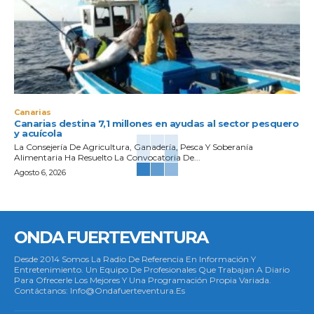
Canarias
Canarias destina 7,1 millones en ayudas al sector pesquero
y acuícola
La Consejería De Agricultura, Ganadería, Pesca Y Soberanía
Alimentaria Ha Resuelto La Convocatoria De...
Agosto 6, 2026
ONDA FUERTEVENTURA
Desde 2014 Somos La Radio De Referencia En Información Y
Entretenimiento. Un Equipo De Profesionales Que Trabajan A Diario
Para Ofrecerle Los Mejores Y Una Programación Propia Variada.
Contáctanos: Info@ondafuerteventura.es