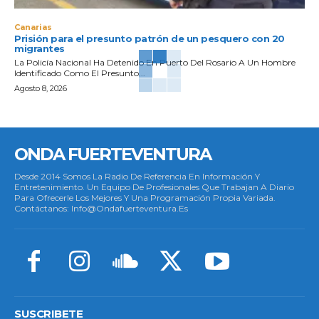
Canarias
Prisión para el presunto patrón de un pesquero con 20
migrantes
La Policía Nacional Ha Detenido En Puerto Del Rosario A Un Hombre
Identificado Como El Presunto...
Agosto 8, 2026
ONDA FUERTEVENTURA
Desde 2014 Somos La Radio De Referencia En Información Y
Entretenimiento. Un Equipo De Profesionales Que Trabajan A Diario
Para Ofrecerle Los Mejores Y Una Programación Propia Variada.
Contáctanos: Info@ondafuerteventura.es
SUSCRIBETE